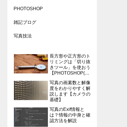
PHOTOSHOP
雑記ブログ
写真技法
長方形や正方形のト
リミングは「切り抜
きツール」を使おう
【PHOTOSHOP(フ
ォトショップ)】
写真の画素数と解像
度をわかりやすく解
説します【カメラの
基礎】
写真のExif情報と
は？情報の中身と確
認方法を解説