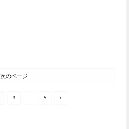
次のページ
次
3
…
5
へ